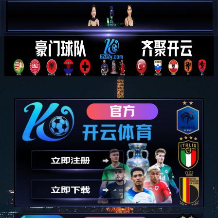
米兰·(milan)中国官方网站
人才理念
Talent philosophy
企业要发展，人才是动力，人才是支撑。高度重视人才培养和引
进，将人才管理提升到战略的 高度。在人才方面，我们要把好四
个关口：选人关、用人关、育人关和留人关，同时坚持两个原
则： 竞争与公平。严把人才四个关口，坚持人才两个原则，强调
的是人才管理的系统性和原则性，只有四 关都能做好，坚持公平
和竞争原则，才能真正把人才引进好、用好、把人心留住，把人
才的聪明才智发挥好。