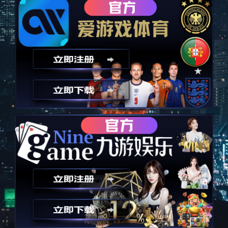
工程部经理
学历：
本科
地点：
合肥
人数：
3